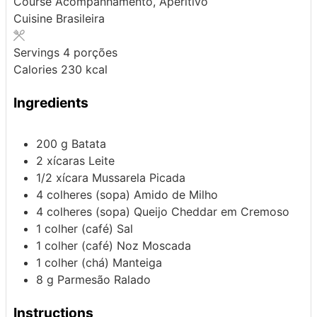
Course
Acompanhamento, Aperitivo
Cuisine
Brasileira
Servings
4
porções
Calories
230
kcal
Ingredients
200
g
Batata
2
xícaras
Leite
1/2
xícara
Mussarela Picada
4
colheres (sopa)
Amido de Milho
4
colheres (sopa)
Queijo Cheddar em Cremoso
1
colher (café)
Sal
1
colher (café)
Noz Moscada
1
colher (chá)
Manteiga
8
g
Parmesão Ralado
Instructions