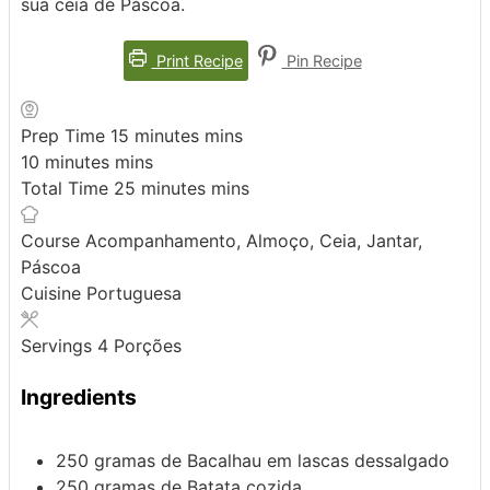
sua ceia de Páscoa.
Print Recipe
Pin Recipe
Prep Time
15
minutes
mins
10
minutes
mins
Total Time
25
minutes
mins
Course
Acompanhamento, Almoço, Ceia, Jantar,
Páscoa
Cuisine
Portuguesa
Servings
4
Porções
Ingredients
250
gramas de
Bacalhau
em lascas dessalgado
250
gramas de
Batata
cozida