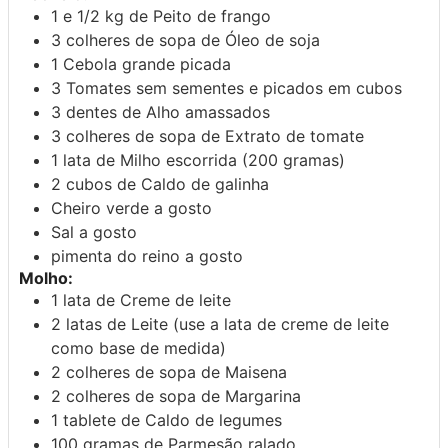
1 e 1/2
kg de
Peito de frango
3
colheres de sopa de
Óleo de soja
1
Cebola
grande picada
3
Tomates
sem sementes e picados em cubos
3
dentes de
Alho
amassados
3
colheres de sopa de
Extrato de tomate
1
lata de
Milho
escorrida (200 gramas)
2
cubos de
Caldo de galinha
Cheiro verde
a gosto
Sal
a gosto
pimenta do reino
a gosto
Molho:
1
lata de
Creme de leite
2
latas de
Leite
(use a lata de creme de leite
como base de medida)
2
colheres de sopa de
Maisena
2
colheres de sopa de
Margarina
1
tablete de
Caldo de legumes
100
gramas de
Parmesão
ralado