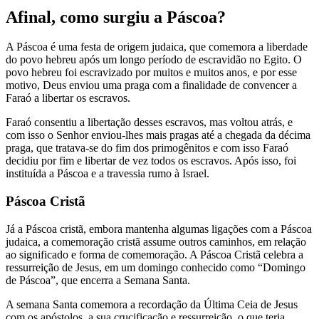
Afinal, como surgiu a Páscoa?
A Páscoa é uma festa de origem judaica, que comemora a liberdade
do povo hebreu após um longo período de escravidão no Egito. O
povo hebreu foi escravizado por muitos e muitos anos, e por esse
motivo, Deus enviou uma praga com a finalidade de convencer a
Faraó a libertar os escravos.
Faraó consentiu a libertação desses escravos, mas voltou atrás, e
com isso o Senhor enviou-lhes mais pragas até a chegada da décima
praga, que tratava-se do fim dos primogênitos e com isso Faraó
decidiu por fim e libertar de vez todos os escravos. Após isso, foi
instituída a Páscoa e a travessia rumo à Israel.
Páscoa Cristã
Já a Páscoa cristã, embora mantenha algumas ligações com a Páscoa
judaica, a comemoração cristã assume outros caminhos, em relação
ao significado e forma de comemoração. A Páscoa Cristã celebra a
ressurreição de Jesus, em um domingo conhecido como “Domingo
de Páscoa”, que encerra a Semana Santa.
A semana Santa comemora a recordação da Última Ceia de Jesus
com os apóstolos, a sua crucificação e ressurreição, o que teria