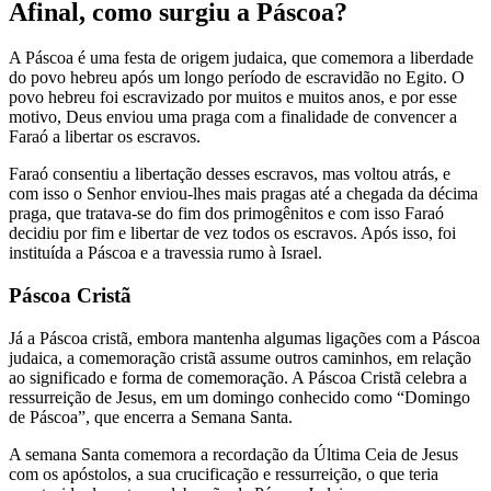
Afinal, como surgiu a Páscoa?
A Páscoa é uma festa de origem judaica, que comemora a liberdade
do povo hebreu após um longo período de escravidão no Egito. O
povo hebreu foi escravizado por muitos e muitos anos, e por esse
motivo, Deus enviou uma praga com a finalidade de convencer a
Faraó a libertar os escravos.
Faraó consentiu a libertação desses escravos, mas voltou atrás, e
com isso o Senhor enviou-lhes mais pragas até a chegada da décima
praga, que tratava-se do fim dos primogênitos e com isso Faraó
decidiu por fim e libertar de vez todos os escravos. Após isso, foi
instituída a Páscoa e a travessia rumo à Israel.
Páscoa Cristã
Já a Páscoa cristã, embora mantenha algumas ligações com a Páscoa
judaica, a comemoração cristã assume outros caminhos, em relação
ao significado e forma de comemoração. A Páscoa Cristã celebra a
ressurreição de Jesus, em um domingo conhecido como “Domingo
de Páscoa”, que encerra a Semana Santa.
A semana Santa comemora a recordação da Última Ceia de Jesus
com os apóstolos, a sua crucificação e ressurreição, o que teria