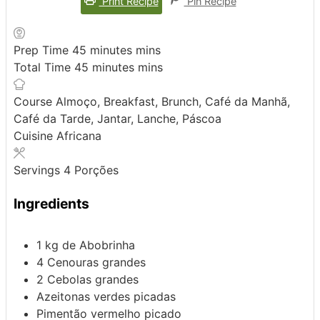
Print Recipe
Pin Recipe
Prep Time
45
minutes
mins
Total Time
45
minutes
mins
Course
Almoço, Breakfast, Brunch, Café da Manhã,
Café da Tarde, Jantar, Lanche, Páscoa
Cuisine
Africana
Servings
4
Porções
Ingredients
1
kg de
Abobrinha
4
Cenouras
grandes
2
Cebolas
grandes
Azeitonas
verdes picadas
Pimentão
vermelho picado