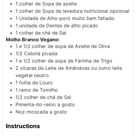
1
colher de
Sopa de azeite
1
colher de
Sopa de levedura nutricional
opcional
1
Unidade de
Alho-poró
muito bem fatiado
1
unidade de
Dentes de alho
picado
1
colher de chá de
Sal
Molho Branco Vegano:
1 e 1/2
colher de sopa de
Azeite de Oliva
1/2
Cebola
picada
1 e 1/2
colher de sopa de
Farinha de Trigo
2
xícaras de
Leite de Amêndoas
ou outro leite
vegetal neutro
1
folha de
Louro
1
ramo de
Tomilho
1/2
colher de chá de
Sal
Pimenta-do-reino
a gosto
Noz-moscada
a gosto
Instructions