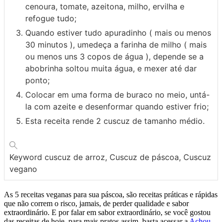
cenoura, tomate, azeitona, milho, ervilha e
refogue tudo;
Quando estiver tudo apuradinho ( mais ou menos
30 minutos ), umedeça a farinha de milho ( mais
ou menos uns 3 copos de água ), depende se a
abobrinha soltou muita água, e mexer até dar
ponto;
Colocar em uma forma de buraco no meio, untá-
la com azeite e desenformar quando estiver frio;
Esta receita rende 2 cuscuz de tamanho médio.
Keyword
cuscuz de arroz, Cuscuz de páscoa, Cuscuz
vegano
As 5 receitas veganas para sua páscoa, são receitas práticas e rápidas
que não correm o risco, jamais, de perder qualidade e sabor
extraordinário. E por falar em sabor extraordinário, se você gostou
das receitas de hoje, para mais pratos assim, basta acessar a
Achou