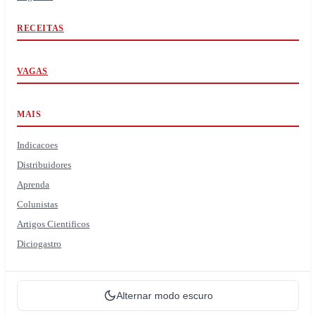
RECEITAS
VAGAS
MAIS
Indicacoes
Distribuidores
Aprenda
Colunistas
Artigos Cientificos
Diciogastro
Alternar modo escuro