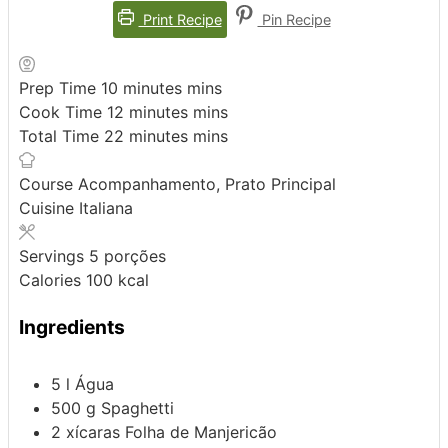
Print Recipe
Pin Recipe
Prep Time
10
minutes
mins
Cook Time
12
minutes
mins
Total Time
22
minutes
mins
Course
Acompanhamento, Prato Principal
Cuisine
Italiana
Servings
5
porções
Calories
100
kcal
Ingredients
5
l
Água
500
g
Spaghetti
2
xícaras
Folha de Manjericão