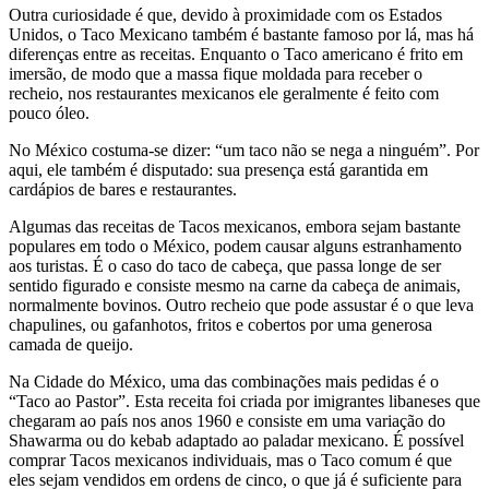
Outra curiosidade é que, devido à proximidade com os Estados
Unidos, o Taco Mexicano também é bastante famoso por lá, mas há
diferenças entre as receitas. Enquanto o Taco americano é frito em
imersão, de modo que a massa fique moldada para receber o
recheio, nos restaurantes mexicanos ele geralmente é feito com
pouco óleo.
No México costuma-se dizer: “um taco não se nega a ninguém”. Por
aqui, ele também é disputado: sua presença está garantida em
cardápios de bares e restaurantes.
Algumas das receitas de Tacos mexicanos, embora sejam bastante
populares em todo o México, podem causar alguns estranhamento
aos turistas. É o caso do taco de cabeça, que passa longe de ser
sentido figurado e consiste mesmo na carne da cabeça de animais,
normalmente bovinos. Outro recheio que pode assustar é o que leva
chapulines, ou gafanhotos, fritos e cobertos por uma generosa
camada de queijo.
Na Cidade do México, uma das combinações mais pedidas é o
“Taco ao Pastor”. Esta receita foi criada por imigrantes libaneses que
chegaram ao país nos anos 1960 e consiste em uma variação do
Shawarma ou do kebab adaptado ao paladar mexicano. É possível
comprar Tacos mexicanos individuais, mas o Taco comum é que
eles sejam vendidos em ordens de cinco, o que já é suficiente para