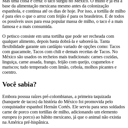
Mas uma coisa é certa: o taco surgiu no México. O milho é já era a
base da alimentação mexicana mesmo antes da colonização
espanhola, e continua até os dias de hoje. Por isso, a tortilla de milho
é para eles o que o arroz com feijão é para os brasileiros. E de todos
os possíveis usos para essa popular massa de milho, o taco é a mais
famosa e a mais consumida.
O petisco consiste em uma tortilha que pode ser recheada com
qualquer alimento, depois basta dobrá-la e saboreá-la. Tanta
flexibilidade garante um cardápio variado de opções como: Tacos
com guacamole, Tacos com chili e demais receitas de Tacos. No
México são usados os recheios mais tradicionais: carnes cozidas,
linguiça, carne assada, frango, feijão com queijo, cogumelos e
mariscos; tudo temperado com limão, cebola, molhos picantes e
coentro.
Você sabia?
Embora possua raízes pré-colombianas, a primeira taquizada
(banquete de tacos) da história do México foi promovida pelo
conquistador espanhol Hernán Cortés. Ele serviu para seus soldados
carne de porco com tortillas de milho, adicionando um elemento
europeu (o porco) ao hábito mexicano, já que o animal não existia
na América pré-hispânica.