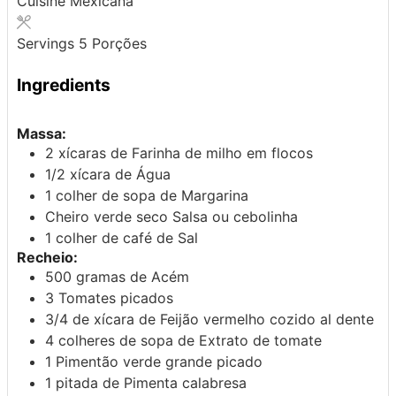
Cuisine
Mexicana
Servings
5
Porções
Ingredients
Massa:
2
xícaras de
Farinha de milho em flocos
1/2
xícara de
Água
1
colher de sopa de
Margarina
Cheiro verde seco
Salsa ou cebolinha
1
colher de café de
Sal
Recheio:
500
gramas de
Acém
3
Tomates
picados
3/4 de
xícara de
Feijão vermelho
cozido al dente
4
colheres de sopa de
Extrato de tomate
1
Pimentão verde
grande picado
1
pitada de
Pimenta calabresa