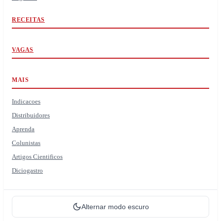
RECEITAS
VAGAS
MAIS
Indicacoes
Distribuidores
Aprenda
Colunistas
Artigos Cientificos
Diciogastro
Alternar modo escuro