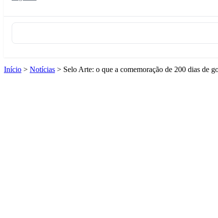
Início
>
Notícias
>
Selo Arte: o que a comemoração de 200 dias de go