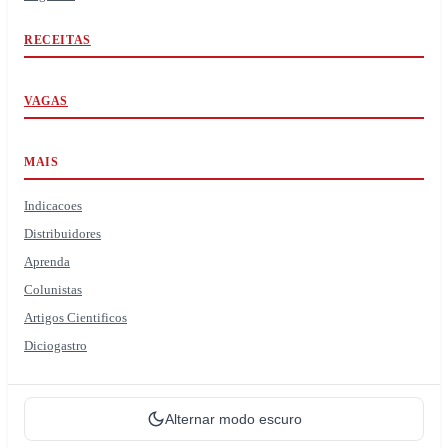
RECEITAS
VAGAS
MAIS
Indicacoes
Distribuidores
Aprenda
Colunistas
Artigos Cientificos
Diciogastro
Alternar modo escuro