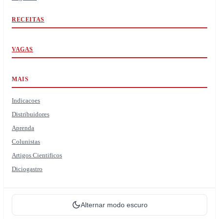
RECEITAS
VAGAS
MAIS
Indicacoes
Distribuidores
Aprenda
Colunistas
Artigos Cientificos
Diciogastro
Alternar modo escuro