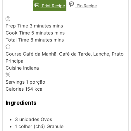
Print Recipe
Pin Recipe
Prep Time
3
minutes
mins
Cook Time
5
minutes
mins
Total Time
8
minutes
mins
Course
Café da Manhã, Café da Tarde, Lanche, Prato
Principal
Cuisine
Indiana
Servings
1
porção
Calories
154
kcal
Ingredients
3
unidades
Ovos
1
colher (chá)
Granule