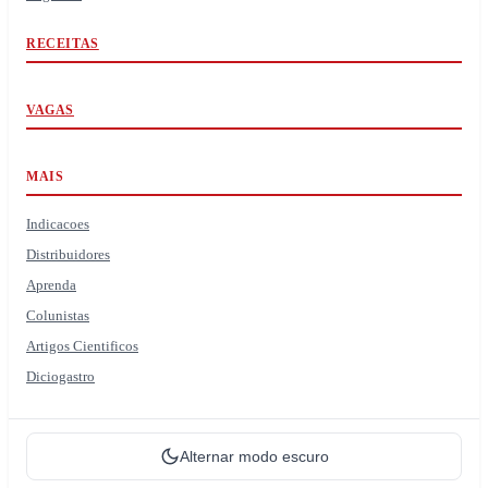
RECEITAS
VAGAS
MAIS
Indicacoes
Distribuidores
Aprenda
Colunistas
Artigos Cientificos
Diciogastro
Alternar modo escuro