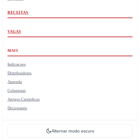
RECEITAS
VAGAS
MAIS
Indicacoes
Distribuidores
Aprenda
Colunistas
Artigos Cientificos
Diciogastro
Alternar modo escuro