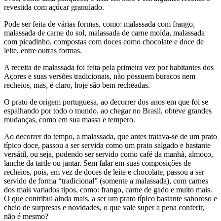
revestida com açúcar granulado.
Pode ser feita de várias formas, como: malassada com frango,
malassada de carne do sol, malassada de carne moída, malassada
com picadinho, compostas com doces como chocolate e doce de
leite, entre outras formas.
A receita de malassada foi feita pela primeira vez por habitantes dos
Açores e suas versões tradicionais, não possuem buracos nem
recheios, mas, é claro, hoje são bem recheadas.
O prato de origem portuguesa, ao decorrer dos anos em que foi se
espalhando por todo o mundo, ao chegar no Brasil, obteve grandes
mudanças, como em sua massa e tempero.
Ao decorrer do tempo, a malassada, que antes tratava-se de um prato
típico doce, passou a ser servida como um prato salgado e bastante
versátil, ou seja, podendo ser servido como café da manhã, almoço,
lanche da tarde ou jantar. Sem falar em suas composições de
recheios, pois, em vez de doces de leite e chocolate, passou a ser
servido de forma “tradicional” (somente a malassada), com carnes
dos mais variados tipos, como: frango, carne de gado e muito mais.
O que contribui ainda mais, a ser um prato típico bastante saboroso e
cheio de surpresas e novidades, o que vale super a pena conferir,
não é mesmo?