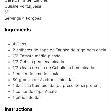
Café da Tarde, Lanche
Cuisine
Portuguesa
Servings
4
Porções
Ingredients
4
Ovos
2
colheres de sopa de
Farinha de trigo
bem cheia
1/2
Tomate
médio picado
1/2
Cebola
pequena picada
1/2
xícara de chá de
Cebolinha
bem picada
1
colher de chá de
Limão
80
gramas de
Azeitonas
picadas
1
Salsicha
bem picada (ou presunto se preferir)
1
colher de sopa
Azeite
1
pitada de
Sal
Instructions