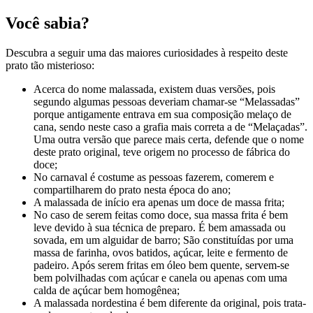
Você sabia?
Descubra a seguir uma das maiores curiosidades à respeito deste
prato tão misterioso:
Acerca do nome malassada, existem duas versões, pois
segundo algumas pessoas deveriam chamar-se “Melassadas”
porque antigamente entrava em sua composição melaço de
cana, sendo neste caso a grafia mais correta a de “Melaçadas”.
Uma outra versão que parece mais certa, defende que o nome
deste prato original, teve origem no processo de fábrica do
doce;
No carnaval é costume as pessoas fazerem, comerem e
compartilharem do prato nesta época do ano;
A malassada de início era apenas um doce de massa frita;
No caso de serem feitas como doce, sua massa frita é bem
leve devido à sua técnica de preparo. É bem amassada ou
sovada, em um alguidar de barro; São constituídas por uma
massa de farinha, ovos batidos, açúcar, leite e fermento de
padeiro. Após serem fritas em óleo bem quente, servem-se
bem polvilhadas com açúcar e canela ou apenas com uma
calda de açúcar bem homogênea;
A malassada nordestina é bem diferente da original, pois trata-