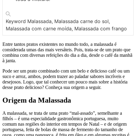
Keyword
Malassada, Malassada carne do sol,
Malassada com carne moída, Malassada com frango
Entre tantos pratos existentes no mundo todo, a malassada é
considerada umas das mais versáteis. Pois, trata-se de um prato que
combina com diversas refeições do dia a dia, desde o café da manhã
à janta.
Pode ser um prato combinado com um belo e delicioso café ou um
suco e arroz, ambos, podem trazer ao paladar sabores incríveis e
desejosos. Logo, que tal conhecer um pouco mais sobre a história
desse prato delicioso? Conheça sua origem a seguir.
Origem da Malassada
A malassada, se trata de uma prato “mal-assado”, semelhante a
filhós – é uma especialidade gastronômica portuguesa, muito
comum nas regiões do interior em tempos de Natal – e de origem
portuguesa, feita de bolas de massa de fermento do tamanho de
ovos, como uma panqueca, é frita em óleo e em algumas receitas é