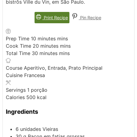
bistrôs Ville du Vin, em São Paulo.
Print Recipe
Pin Recipe
Prep Time
10
minutes
mins
Cook Time
20
minutes
mins
Total Time
30
minutes
mins
Course
Aperitivo, Entrada, Prato Principal
Cuisine
Francesa
Servings
1
porção
Calories
500
kcal
Ingredients
6
unidades
Vieiras
30
g
Bacon em fatias grossas