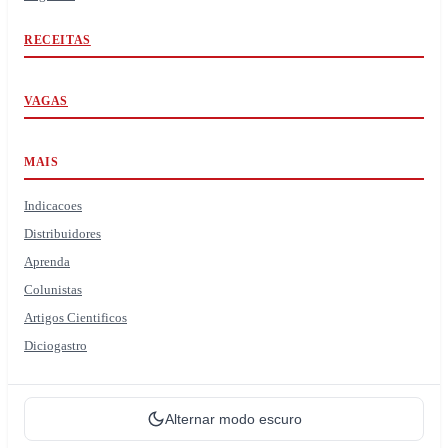
RECEITAS
VAGAS
MAIS
Indicacoes
Distribuidores
Aprenda
Colunistas
Artigos Cientificos
Diciogastro
Alternar modo escuro