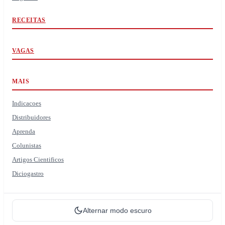
RECEITAS
VAGAS
MAIS
Indicacoes
Distribuidores
Aprenda
Colunistas
Artigos Cientificos
Diciogastro
Alternar modo escuro