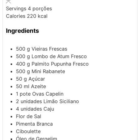
Servings
4
porções
Calories
220
kcal
Ingredients
500
g
Vieiras Frescas
500
g
Lombo de Atum Fresco
400
g
Palmito Pupunha Fresco
500
g
Mini Rabanete
50
g
Açúcar
50
ml
Azeite
1
pote
Ovas Capelin
2
unidades
Limão Siciliano
4
unidades
Caju
Flor de Sal
Pimenta Branca
Ciboulette
Óleo de Gergelim