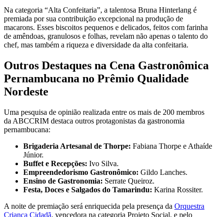
Na categoria “Alta Confeitaria”, a talentosa Bruna Hinterlang é
premiada por sua contribuição excepcional na produção de
macarons. Esses biscoitos pequenos e delicados, feitos com farinha
de amêndoas, granulosos e folhas, revelam não apenas o talento do
chef, mas também a riqueza e diversidade da alta confeitaria.
Outros Destaques na Cena Gastronômica
Pernambucana no Prêmio Qualidade
Nordeste
Uma pesquisa de opinião realizada entre os mais de 200 membros
da ABCCRIM destaca outros protagonistas da gastronomia
pernambucana:
Brigaderia Artesanal de Thorpe:
Fabiana Thorpe e Athaíde
Júnior.
Buffet e Recepções:
Ivo Silva.
Empreendedorismo Gastronômico:
Gildo Lanches.
Ensino de Gastronomia:
Serrate Queiroz.
Festa, Doces e Salgados do Tamarindu:
Karina Rossiter.
A noite de premiação será enriquecida pela presença da
Orquestra
Criança Cidadã
, vencedora na categoria Projeto Social, e pelo