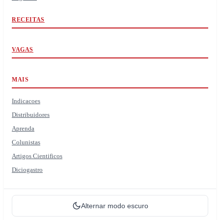
RECEITAS
VAGAS
MAIS
Indicacoes
Distribuidores
Aprenda
Colunistas
Artigos Cientificos
Diciogastro
Alternar modo escuro