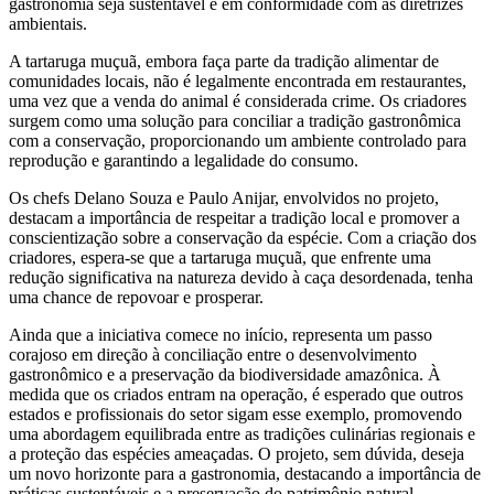
gastronomia seja sustentável e em conformidade com as diretrizes
ambientais.
A tartaruga muçuã, embora faça parte da tradição alimentar de
comunidades locais, não é legalmente encontrada em restaurantes,
uma vez que a venda do animal é considerada crime. Os criadores
surgem como uma solução para conciliar a tradição gastronômica
com a conservação, proporcionando um ambiente controlado para
reprodução e garantindo a legalidade do consumo.
Os chefs Delano Souza e Paulo Anijar, envolvidos no projeto,
destacam a importância de respeitar a tradição local e promover a
conscientização sobre a conservação da espécie. Com a criação dos
criadores, espera-se que a tartaruga muçuã, que enfrente uma
redução significativa na natureza devido à caça desordenada, tenha
uma chance de repovoar e prosperar.
Ainda que a iniciativa comece no início, representa um passo
corajoso em direção à conciliação entre o desenvolvimento
gastronômico e a preservação da biodiversidade amazônica. À
medida que os criados entram na operação, é esperado que outros
estados e profissionais do setor sigam esse exemplo, promovendo
uma abordagem equilibrada entre as tradições culinárias regionais e
a proteção das espécies ameaçadas. O projeto, sem dúvida, deseja
um novo horizonte para a gastronomia, destacando a importância de
práticas sustentáveis ​​e a preservação do patrimônio natural