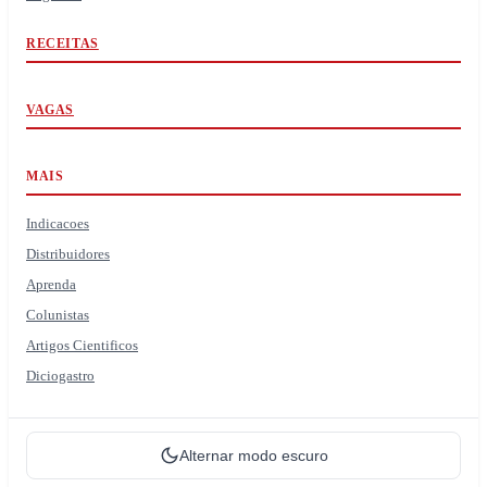
RECEITAS
VAGAS
MAIS
Indicacoes
Distribuidores
Aprenda
Colunistas
Artigos Cientificos
Diciogastro
Alternar modo escuro