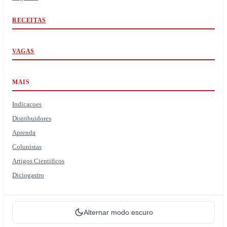
RECEITAS
VAGAS
MAIS
Indicacoes
Distribuidores
Aprenda
Colunistas
Artigos Cientificos
Diciogastro
Alternar modo escuro