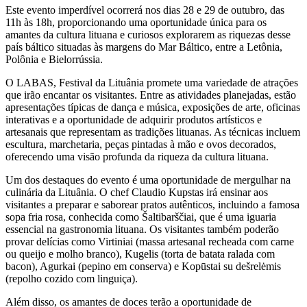
Este evento imperdível ocorrerá nos dias 28 e 29 de outubro, das
11h às 18h, proporcionando uma oportunidade única para os
amantes da cultura lituana e curiosos explorarem as riquezas desse
país báltico situadas às margens do Mar Báltico, entre a Letônia,
Polônia e Bielorrússia.
O LABAS, Festival da Lituânia promete uma variedade de atrações
que irão encantar os visitantes. Entre as atividades planejadas, estão
apresentações típicas de dança e música, exposições de arte, oficinas
interativas e a oportunidade de adquirir produtos artísticos e
artesanais que representam as tradições lituanas. As técnicas incluem
escultura, marchetaria, peças pintadas à mão e ovos decorados,
oferecendo uma visão profunda da riqueza da cultura lituana.
Um dos destaques do evento é uma oportunidade de mergulhar na
culinária da Lituânia. O chef Claudio Kupstas irá ensinar aos
visitantes a preparar e saborear pratos autênticos, incluindo a famosa
sopa fria rosa, conhecida como Šaltibarščiai, que é uma iguaria
essencial na gastronomia lituana. Os visitantes também poderão
provar delícias como Virtiniai (massa artesanal recheada com carne
ou queijo e molho branco), Kugelis (torta de batata ralada com
bacon), Agurkai (pepino em conserva) e Kopūstai su dešrelėmis
(repolho cozido com linguiça).
Além disso, os amantes de doces terão a oportunidade de