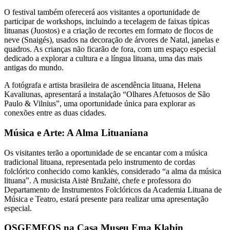
O festival também oferecerá aos visitantes a oportunidade de
participar de workshops, incluindo a tecelagem de faixas típicas
lituanas (Juostos) e a criação de recortes em formato de flocos de
neve (Snaigés), usados ​​na decoração de árvores de Natal, janelas e
quadros. As crianças não ficarão de fora, com um espaço especial
dedicado a explorar a cultura e a língua lituana, uma das mais
antigas do mundo.
A fotógrafa e artista brasileira de ascendência lituana, Helena
Kavaliunas, apresentará a instalação “Olhares Afetuosos de São
Paulo & Vilnius”, uma oportunidade única para explorar as
conexões entre as duas cidades.
Música e Arte: A Alma Lituaniana
Os visitantes terão a oportunidade de se encantar com a música
tradicional lituana, representada pelo instrumento de cordas
folclórico conhecido como kanklės, considerado “a alma da música
lituana”. A musicista Aistė Bružaitė, chefe e professora do
Departamento de Instrumentos Folclóricos da Academia Lituana de
Música e Teatro, estará presente para realizar uma apresentação
especial.
OSGEMEOS na Casa Museu Ema Klabin