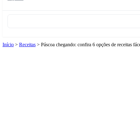
Início
>
Receitas
>
Páscoa chegando: confira 6 opções de receitas fá