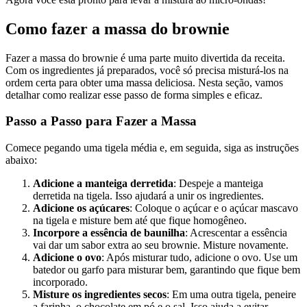
Como fazer a massa do brownie
Fazer a massa do brownie é uma parte muito divertida da receita.
Com os ingredientes já preparados, você só precisa misturá-los na
ordem certa para obter uma massa deliciosa. Nesta seção, vamos
detalhar como realizar esse passo de forma simples e eficaz.
Passo a Passo para Fazer a Massa
Comece pegando uma tigela média e, em seguida, siga as instruções
abaixo:
Adicione a manteiga derretida
: Despeje a manteiga
derretida na tigela. Isso ajudará a unir os ingredientes.
Adicione os açúcares
: Coloque o açúcar e o açúcar mascavo
na tigela e misture bem até que fique homogêneo.
Incorpore a essência de baunilha
: Acrescentar a essência
vai dar um sabor extra ao seu brownie. Misture novamente.
Adicione o ovo
: Após misturar tudo, adicione o ovo. Use um
batedor ou garfo para misturar bem, garantindo que fique bem
incorporado.
Misture os ingredientes secos
: Em uma outra tigela, peneire
a farinha, o chocolate em pó e o sal. Isso ajuda a evitar