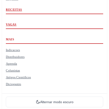
RECEITAS
VAGAS
MAIS
Indicacoes
Distribuidores
Aprenda
Colunistas
Artigos Cientificos
Diciogastro
Alternar modo escuro