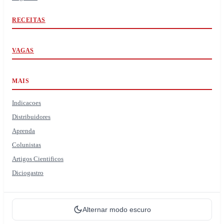
RECEITAS
VAGAS
MAIS
Indicacoes
Distribuidores
Aprenda
Colunistas
Artigos Cientificos
Diciogastro
Alternar modo escuro