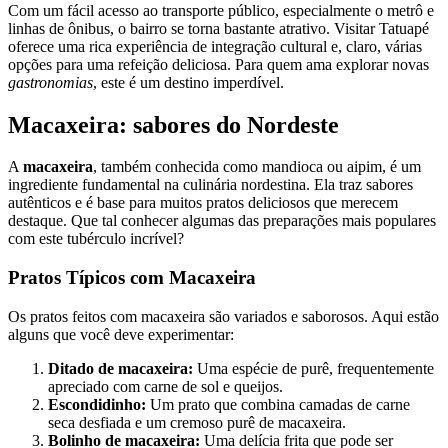
Com um fácil acesso ao transporte público, especialmente o metrô e
linhas de ônibus, o bairro se torna bastante atrativo. Visitar Tatuapé
oferece uma rica experiência de integração cultural e, claro, várias
opções para uma refeição deliciosa. Para quem ama explorar novas
gastronomias
, este é um destino imperdível.
Macaxeira: sabores do Nordeste
A
macaxeira
, também conhecida como mandioca ou aipim, é um
ingrediente fundamental na culinária nordestina. Ela traz sabores
autênticos e é base para muitos pratos deliciosos que merecem
destaque. Que tal conhecer algumas das preparações mais populares
com este tubérculo incrível?
Pratos Típicos com Macaxeira
Os pratos feitos com macaxeira são variados e saborosos. Aqui estão
alguns que você deve experimentar:
Ditado de macaxeira:
Uma espécie de purê, frequentemente
apreciado com carne de sol e queijos.
Escondidinho:
Um prato que combina camadas de carne
seca desfiada e um cremoso purê de macaxeira.
Bolinho de macaxeira:
Uma delícia frita que pode ser