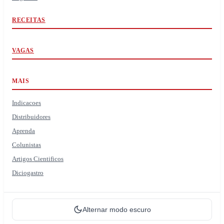
RECEITAS
VAGAS
MAIS
Indicacoes
Distribuidores
Aprenda
Colunistas
Artigos Cientificos
Diciogastro
Alternar modo escuro