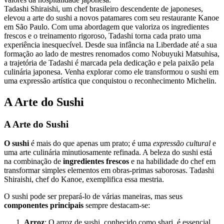
Tadashi Shiraishi, um chef brasileiro descendente de japoneses,
elevou a arte do sushi a novos patamares com seu restaurante Kanoe
em São Paulo. Com uma abordagem que valoriza os ingredientes
frescos e o treinamento rigoroso, Tadashi torna cada prato uma
experiência inesquecível. Desde sua infância na Liberdade até a sua
formação ao lado de mestres renomados como Nobuyuki Matsuhisa,
a trajetória de Tadashi é marcada pela dedicação e pela paixão pela
culinária japonesa. Venha explorar como ele transformou o sushi em
uma expressão artística que conquistou o reconhecimento Michelin.
A Arte do Sushi
A Arte do Sushi
O sushi
é mais do que apenas um prato; é uma
expressão cultural
e
uma arte culinária minutiosamente refinada. A beleza do sushi está
na combinação de
ingredientes frescos
e na habilidade do chef em
transformar simples elementos em obras-primas saborosas. Tadashi
Shiraishi, chef do Kanoe, exemplifica essa mestria.
O sushi pode ser prepará-lo de várias maneiras, mas seus
componentes principais
sempre destacam-se:
Arroz
: O arroz de sushi, conhecido como shari, é essencial.