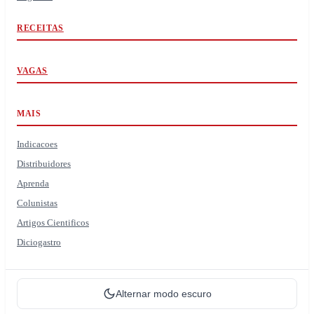
RECEITAS
VAGAS
MAIS
Indicacoes
Distribuidores
Aprenda
Colunistas
Artigos Cientificos
Diciogastro
Alternar modo escuro