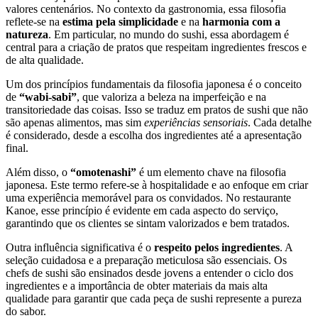
valores centenários. No contexto da gastronomia, essa filosofia
reflete-se na
estima pela simplicidade
e na
harmonia com a
natureza
. Em particular, no mundo do sushi, essa abordagem é
central para a criação de pratos que respeitam ingredientes frescos e
de alta qualidade.
Um dos princípios fundamentais da filosofia japonesa é o conceito
de
“wabi-sabi”
, que valoriza a beleza na imperfeição e na
transitoriedade das coisas. Isso se traduz em pratos de sushi que não
são apenas alimentos, mas sim
experiências sensoriais
. Cada detalhe
é considerado, desde a escolha dos ingredientes até a apresentação
final.
Além disso, o
“omotenashi”
é um elemento chave na filosofia
japonesa. Este termo refere-se à hospitalidade e ao enfoque em criar
uma experiência memorável para os convidados. No restaurante
Kanoe, esse princípio é evidente em cada aspecto do serviço,
garantindo que os clientes se sintam valorizados e bem tratados.
Outra influência significativa é o
respeito pelos ingredientes
. A
seleção cuidadosa e a preparação meticulosa são essenciais. Os
chefs de sushi são ensinados desde jovens a entender o ciclo dos
ingredientes e a importância de obter materiais da mais alta
qualidade para garantir que cada peça de sushi represente a pureza
do sabor.