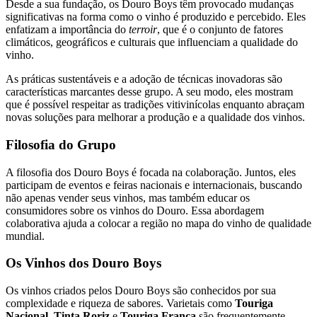
Desde a sua fundação, os Douro Boys têm provocado mudanças
significativas na forma como o vinho é produzido e percebido. Eles
enfatizam a importância do
terroir
, que é o conjunto de fatores
climáticos, geográficos e culturais que influenciam a qualidade do
vinho.
As práticas sustentáveis e a adoção de técnicas inovadoras são
características marcantes desse grupo. A seu modo, eles mostram
que é possível respeitar as tradições vitivinícolas enquanto abraçam
novas soluções para melhorar a produção e a qualidade dos vinhos.
Filosofia do Grupo
A filosofia dos Douro Boys é focada na colaboração. Juntos, eles
participam de eventos e feiras nacionais e internacionais, buscando
não apenas vender seus vinhos, mas também educar os
consumidores sobre os vinhos do Douro. Essa abordagem
colaborativa ajuda a colocar a região no mapa do vinho de qualidade
mundial.
Os Vinhos dos Douro Boys
Os vinhos criados pelos Douro Boys são conhecidos por sua
complexidade e riqueza de sabores. Varietais como
Touriga
Nacional
,
Tinta Roriz
e
Touriga Franca
são frequentemente