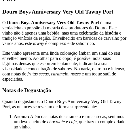
Douro Boys Anniversary Very Old Tawny Port
O
Douro Boys Anniversary Very Old Tawny Port
é uma
verdadeira expressão da mestria dos produtores do Douro. Este
vinho não é apenas uma bebida, mas uma celebração da história e
tradição vinícola da região. Envelhecido em barricas de carvalho por
vários anos, este
tawny
é complexo e de sabor rico.
Este vinho apresenta uma linda coloração âmbar, um sinal do seu
envelhecimento. Ao olhar para o copo, é possível notar suas
lágrimas densas que escorrem lentamente, indicando a sua
viscosidade e concentração de sabores. No nariz, o aroma é intenso,
com notas de
frutas secas
,
caramelo
,
nozes
e um toque sutil de
especiarias.
Notas de Degustação
Quando degustamos o Douro Boys Anniversary Very Old Tawny
Port, as nuances se revelam de forma surpreendente:
Aroma:
Além das notas de caramelo e frutas secas, sentimos
um leve cheiro de
chocolate
e
café
, que trazem complexidade
ao vinho.