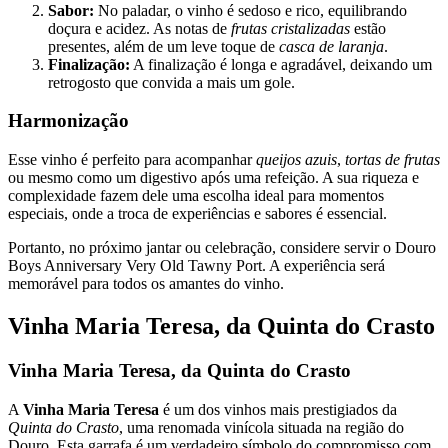
Sabor:
No paladar, o vinho é sedoso e rico, equilibrando
doçura e acidez. As notas de
frutas cristalizadas
estão
presentes, além de um leve toque de
casca de laranja
.
Finalização:
A finalização é longa e agradável, deixando um
retrogosto que convida a mais um gole.
Harmonização
Esse vinho é perfeito para acompanhar
queijos azuis
,
tortas de frutas
ou mesmo como um digestivo após uma refeição. A sua riqueza e
complexidade fazem dele uma escolha ideal para momentos
especiais, onde a troca de experiências e sabores é essencial.
Portanto, no próximo jantar ou celebração, considere servir o Douro
Boys Anniversary Very Old Tawny Port. A experiência será
memorável para todos os amantes do vinho.
Vinha Maria Teresa, da Quinta do Crasto
Vinha Maria Teresa, da Quinta do Crasto
A
Vinha Maria Teresa
é um dos vinhos mais prestigiados da
Quinta do Crasto
, uma renomada vinícola situada na região do
Douro. Esta garrafa é um verdadeiro símbolo do compromisso com