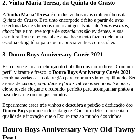
2. Vinha Maria Teresa, da Quinta do Crasto
A
Vinha Maria Teresa
é um dos vinhos mais emblemáticos da
Quinta do Crasto
. Este tinto encorpado é feito a partir de uvas
selecionadas de vinhedos muito antigos. Notas de
frutas escuras
,
chocolate
e um leve toque de
especiarias
são evidentes. A sua
estrutura firme e potencial de envelhecimento fazem dele uma
escolha obrigatória para quem aprecia vinhos com caráter.
3. Douro Boys Anniversary Cuvée 2021
Esta cuvée é uma celebração do trabalho dos douro boys. Com um
perfil vibrante e fresco, o
Douro Boys Anniversary Cuvée 2021
combina várias castas da região para criar um vinho equilibrado. Seu
aroma de
cerejas
,
erva-doce
e
florais
cativa os sentidos. Na boca,
ele se revela elegante e redondo, perfeito para acompanhar pratos à
base de carne ou queijos curados.
Experimente esses três vinhos e descubra a paixão e dedicação dos
Douro Boys
por meio de cada gole. Cada um deles representa a
qualidade e inovação que o Douro traz ao mundo dos vinhos.
Douro Boys Anniversary Very Old Tawny
Port