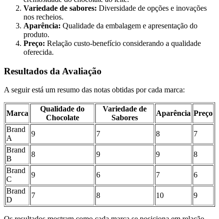
Variedade de sabores:
Diversidade de opções e inovações
nos recheios.
Aparência:
Qualidade da embalagem e apresentação do
produto.
Preço:
Relação custo-benefício considerando a qualidade
oferecida.
Resultados da Avaliação
A seguir está um resumo das notas obtidas por cada marca:
Qualidade do
Variedade de
Marca
Aparência
Preço
Chocolate
Sabores
Brand
9
7
8
7
A
Brand
8
9
9
8
B
Brand
9
6
7
6
C
Brand
7
8
10
9
D
Os resultados mostram como cada marca se posiciona em relação