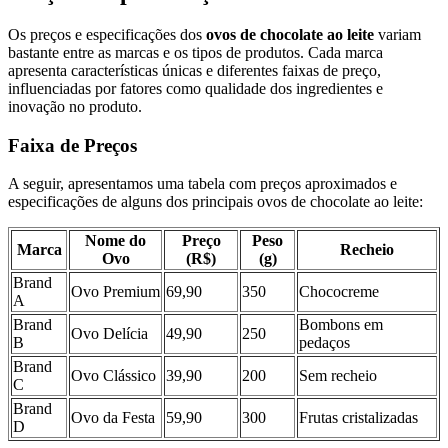
Os preços e especificações dos
ovos de chocolate ao leite
variam
bastante entre as marcas e os tipos de produtos. Cada marca
apresenta características únicas e diferentes faixas de preço,
influenciadas por fatores como qualidade dos ingredientes e
inovação no produto.
Faixa de Preços
A seguir, apresentamos uma tabela com preços aproximados e
especificações de alguns dos principais ovos de chocolate ao leite:
Nome do
Preço
Peso
Marca
Recheio
Ovo
(R$)
(g)
Brand
Ovo Premium
69,90
350
Chococreme
A
Brand
Bombons em
Ovo Delícia
49,90
250
B
pedaços
Brand
Ovo Clássico
39,90
200
Sem recheio
C
Brand
Ovo da Festa
59,90
300
Frutas cristalizadas
D