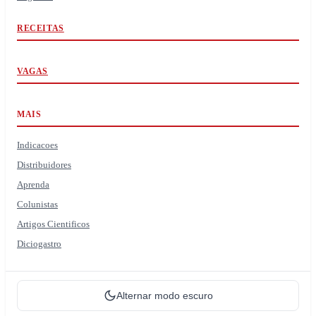
RECEITAS
VAGAS
MAIS
Indicacoes
Distribuidores
Aprenda
Colunistas
Artigos Cientificos
Diciogastro
Alternar modo escuro