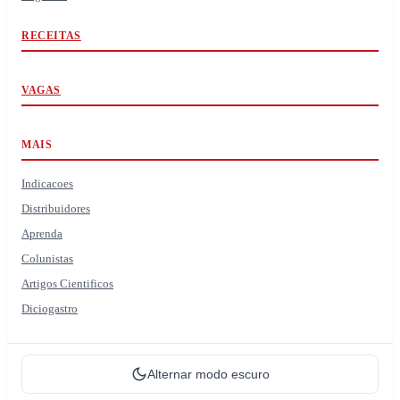
RECEITAS
VAGAS
MAIS
Indicacoes
Distribuidores
Aprenda
Colunistas
Artigos Cientificos
Diciogastro
Alternar modo escuro