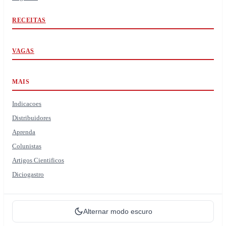
RECEITAS
VAGAS
MAIS
Indicacoes
Distribuidores
Aprenda
Colunistas
Artigos Cientificos
Diciogastro
Alternar modo escuro